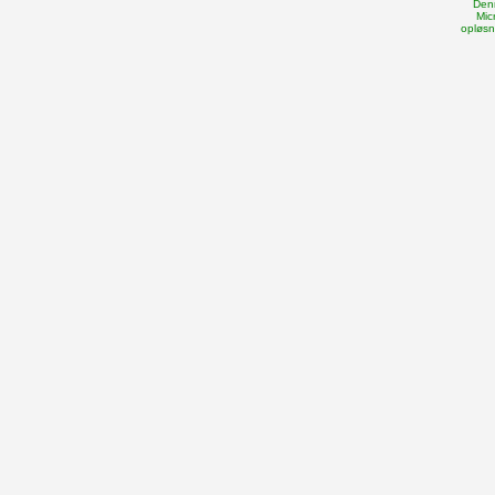
Den
Mic
opløsn