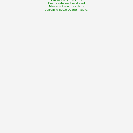
Denne side ses bedst med
Microsoft internet explorer
opløsning 800x600 eller højere.